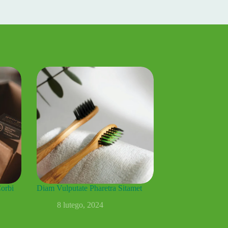
orbi
Diam Vulputate Pharetra Sitamet
8 lutego, 2024