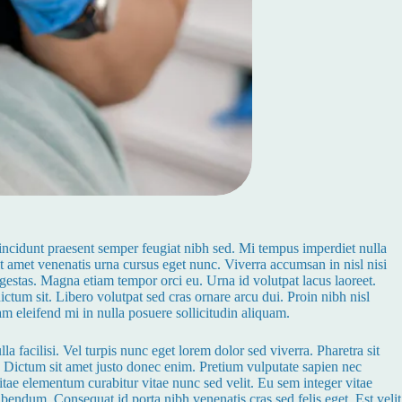
tincidunt praesent semper feugiat nibh sed. Mi tempus imperdiet nulla
t amet venenatis urna cursus eget nunc. Viverra accumsan in nisl nisi
gestas. Magna etiam tempor orci eu. Urna id volutpat lacus laoreet.
ictum sit. Libero volutpat sed cras ornare arcu dui. Proin nibh nisl
m eleifend mi in nulla posuere sollicitudin aliquam.
a facilisi. Vel turpis nunc eget lorem dolor sed viverra. Pharetra sit
. Dictum sit amet justo donec enim. Pretium vulputate sapien nec
tae elementum curabitur vitae nunc sed velit. Eu sem integer vitae
ibendum. Consequat id porta nibh venenatis cras sed felis eget. Est velit