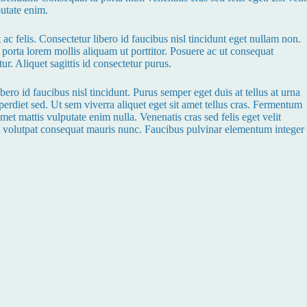
putate enim.
 ac felis. Consectetur libero id faucibus nisl tincidunt eget nullam non.
i porta lorem mollis aliquam ut porttitor. Posuere ac ut consequat
. Aliquet sagittis id consectetur purus.
ro id faucibus nisl tincidunt. Purus semper eget duis at tellus at urna
erdiet sed. Ut sem viverra aliquet eget sit amet tellus cras. Fermentum
amet mattis vulputate enim nulla. Venenatis cras sed felis eget velit
met volutpat consequat mauris nunc. Faucibus pulvinar elementum integer