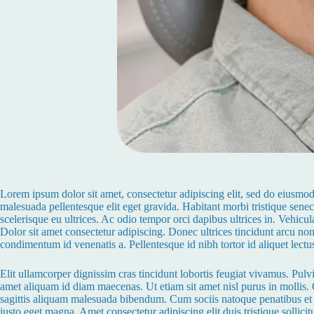
Lorem ipsum dolor sit amet, consectetur adipiscing elit, sed do eiusmo
malesuada pellentesque elit eget gravida. Habitant morbi tristique sene
scelerisque eu ultrices. Ac odio tempor orci dapibus ultrices in. Vehic
Dolor sit amet consectetur adipiscing. Donec ultrices tincidunt arcu non 
condimentum id venenatis a. Pellentesque id nibh tortor id aliquet lectu
Elit ullamcorper dignissim cras tincidunt lobortis feugiat vivamus. Pulvi
amet aliquam id diam maecenas. Ut etiam sit amet nisl purus in mollis. 
sagittis aliquam malesuada bibendum. Cum sociis natoque penatibus et m
justo eget magna. Amet consectetur adipiscing elit duis tristique sollici