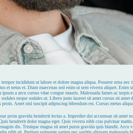
d tempor incididunt ut labore et dolore magna aliqua. Posuere urna nec 
ctus et netus et. Diam maecenas sed enim ut sem viverra aliquet. Enim si
ula ipsum a arcu cursus vitae congue mauris. Malesuada fames ac turpis e
sodales neque sodales ut. Libero justo laoreet sit amet cursus sit amet d
s proin. Amet nisl suscipit adipiscing bibendum est. Cursus metus aliqua
nar proin gravida hendrerit lectus a. Imperdiet dui accumsan sit amet null
Quis hendrerit dolor magna eget. Quis viverra nibh cras pulvinar mattis
agnis dis. Tristique magna sit amet purus gravida quis blandit. Arcu vi
tudin nibh sit. Pretium vulputate sapien nec sagittis aliquam malesuada b