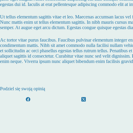
egestas dui id. Iaculis at erat pellentesque adipiscing commodo elit at 
Ut tellus elementum sagittis vitae et leo. Maecenas accumsan lacus vel fa
Nunc mattis enim ut tellus elementum sagittis. In nibh mauris cursus matt
semper. At augue eget arcu dictum. Egestas congue quisque egestas diam 
Ac tortor vitae purus faucibus. Faucibus pulvinar elementum integer eni
condimentum mattis. Nibh sit amet commodo nulla facilisi nullam vehicul
et sollicitudin ac orci phasellus egestas tellus rutrum tellus. Penatibus 
aliquet sagittis id consectetur. Curabitur vitae nunc sed velit digniss
enim neque. Viverra ipsum nunc aliquet bibendum enim facilisis gravid
Podziel się swoją opinią