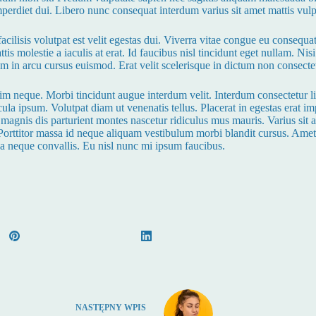
imperdiet dui. Libero nunc consequat interdum varius sit amet mattis vul
cilisis volutpat est velit egestas dui. Viverra vitae congue eu consequat
is molestie a iaculis at erat. Id faucibus nisl tincidunt eget nullam. Nis
in arcu cursus euismod. Erat velit scelerisque in dictum non consectetur
m neque. Morbi tincidunt augue interdum velit. Interdum consectetur libe
a ipsum. Volutpat diam ut venenatis tellus. Placerat in egestas erat imp
et magnis dis parturient montes nascetur ridiculus mus mauris. Varius sit 
im. Porttitor massa id neque aliquam vestibulum morbi blandit cursus. A
a neque convallis. Eu nisl nunc mi ipsum faucibus.
NASTĘPNY
WPIS