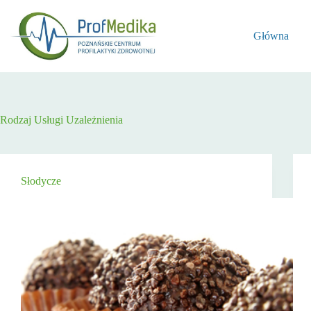
Przejdź
do
treści
Główna
Rodzaj Usługi
Uzależnienia
Słodycze