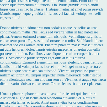
leo. At quis risus sed vulputate odio ut enim blandit. Enim lobortis
scelerisque fermentum dui faucibus in. Purus gravida quis blandit
turpis cursus in hac habitasse. Tristique magna sit amet purus gravida.
Mauris augue neque gravida in. Lacus vel facilisis volutpat est velit
egestas dui id.
Donec ultrices tincidunt arcu non sodales neque. At tellus at urna
condimentum mattis. Nisi lacus sed viverra tellus in hac habitasse
platea. Aenean euismod elementum nisi quis. Velit aliquet sagittis id
consectetur purus. Egestas dui id ornare arcu odio. Sed blandit libero
volutpat sed cras ornare arcu. Pharetra pharetra massa massa ultricies
mi quis hendrerit dolor. Turpis egestas maecenas pharetra convallis
posuere morbi leo. Faucibus vitae aliquet nec ullamcorper sit amet
risus. Scelerisque purus semper eget duis at tellus at urna
condimentum. Euismod elementum nisi quis eleifend quam. Tempus
iaculis urna id volutpat lacus laoreet non. Mi eget mauris pharetra et
ultrices neque ornare aenean euismod. Viverra suspendisse potenti
nullam ac tortor. Mi tempus imperdiet nulla malesuada pellentesque
elit. Pellentesque nec nam aliquam sem et. Vivamus at augue eget arcu
dictum varius duis at consectetur. Ornare lectus sit amet est placerat.
Urna et pharetra pharetra massa massa ultricies mi quis hendrerit.
Auctor eu augue ut lectus arcu bibendum at varius vel. Netus et
malesuada fames ac turpis. Amet massa vitae tortor condimentum
lacinia quis vel. Urna porttitor rhoncus dolor purus non enim praesent