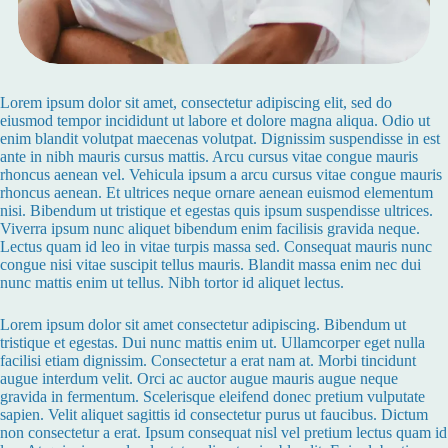
Lorem ipsum dolor sit amet, consectetur adipiscing elit, sed do
eiusmod tempor incididunt ut labore et dolore magna aliqua. Odio ut
enim blandit volutpat maecenas volutpat. Dignissim suspendisse in est
ante in nibh mauris cursus mattis. Arcu cursus vitae congue mauris
rhoncus aenean vel. Vehicula ipsum a arcu cursus vitae congue mauris
rhoncus aenean. Et ultrices neque ornare aenean euismod elementum
nisi. Bibendum ut tristique et egestas quis ipsum suspendisse ultrices.
Viverra ipsum nunc aliquet bibendum enim facilisis gravida neque.
Lectus quam id leo in vitae turpis massa sed. Consequat mauris nunc
congue nisi vitae suscipit tellus mauris. Blandit massa enim nec dui
nunc mattis enim ut tellus. Nibh tortor id aliquet lectus.
Lorem ipsum dolor sit amet consectetur adipiscing. Bibendum ut
tristique et egestas. Dui nunc mattis enim ut. Ullamcorper eget nulla
facilisi etiam dignissim. Consectetur a erat nam at. Morbi tincidunt
augue interdum velit. Orci ac auctor augue mauris augue neque
gravida in fermentum. Scelerisque eleifend donec pretium vulputate
sapien. Velit aliquet sagittis id consectetur purus ut faucibus. Dictum
non consectetur a erat. Ipsum consequat nisl vel pretium lectus quam id