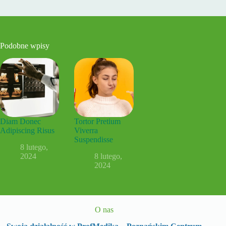
Podobne wpisy
Diam Donec
Tortor Pretium
Adipiscing Risus
Viverra
Suspendisse
8 lutego,
2024
8 lutego,
2024
O nas